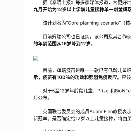
据《泰晤士报》等多家媒体报道，为更好地全
九月开始为12岁以上学龄儿童接种单一剂量辉
该计划名为“Core planning scenar
目前辉瑞公司也已证实，该公司及其合作伙伴B
的年龄范围从16岁降到12岁。
目前，辉瑞疫苗是唯一一款已有低龄儿童临
示，疫苗有100％的功效和强烈免疫反应。
应该
对于5至12岁年龄段儿童，Pfizer和Bio
月公布。
英国联合委员会的成员Adam Finn教授
新冠率。是否确定给12岁以上儿童接种，将由英