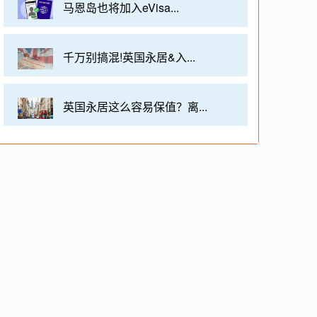
马恩岛也将加入eVisa...
千万别搞混!英国永居&入...
英国永居这么容易保值？离...