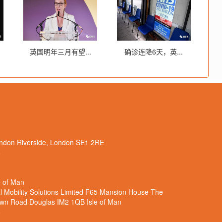
英国明年三月有望...
确诊连降6天，英...
n Riverside, London SE1 2RE
6
 of Man
obility Solutions Limited F65 Mansion House The
own Road Douglas IM2 1QB Isle of Man
6