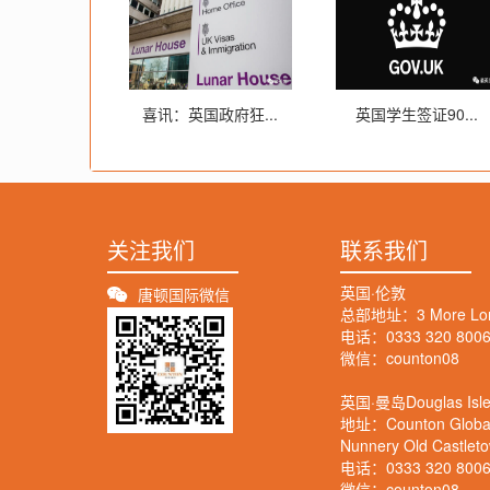
喜讯：英国政府狂...
英国学生签证90...
关注我们
联系我们
英国·伦敦
唐顿国际微信
总部地址：3 More Londo
电话：0333 320 800
微信：counton08
英国·曼岛Douglas Isle
地址：Counton Global M
Nunnery Old Castlet
电话：0333 320 800
微信：counton08