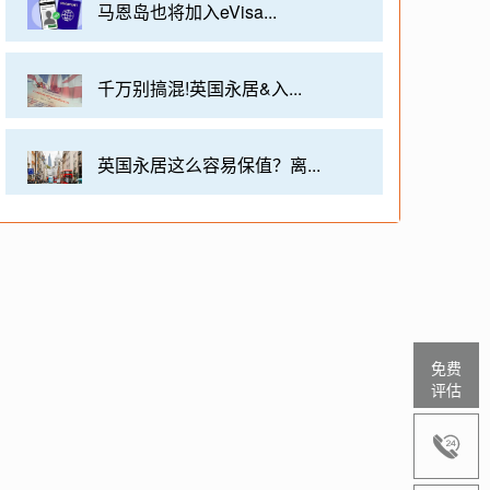
马恩岛也将加入eVisa...
千万别搞混!英国永居&入...
英国永居这么容易保值？离...
免费
评估
