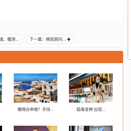
，暖哭...
下一篇：移民顾问...
懒得办申根？手持...
‘超毒变种’出现...