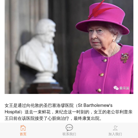
女王是通过向伦敦的圣巴塞洛缪医院（St Bartholemew's
Hospital）送去一束鲜花，来纪念这一时刻的，女王的老公菲利普亲
王日前在该医院接受了心脏病治疗，最终康复出院。
旧闻回顾：👉英国疫苗接种本周双倍提速，40岁已开打！菲利普亲
王出院，心脏手术成功！
首页
联系我们
加入我们